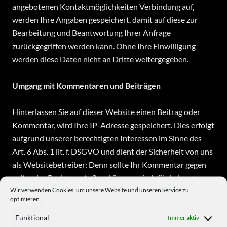
angebotenen Kontaktmöglichkeiten Verbindung auf,
werden Ihre Angaben gespeichert, damit auf diese zur
Bearbeitung und Beantwortung Ihrer Anfrage
zurückgegriffen werden kann. Ohne Ihre Einwilligung
werden diese Daten nicht an Dritte weitergegeben.
Umgang mit Kommentaren und Beiträgen
Hinterlassen Sie auf dieser Website einen Beitrag oder
Kommentar, wird Ihre IP-Adresse gespeichert. Dies erfolgt
aufgrund unserer berechtigten Interessen im Sinne des
Art. 6 Abs. 1 lit. f. DSGVO und dient der Sicherheit von uns
als Websitebetreiber: Denn sollte Ihr Kommentar gegen
geltendes Recht verstoßen, können wir dafür belangt
Wir verwenden Cookies, um unsere Website und unseren Service zu
werden, weshalb wir ein Interesse an der Identität des
optimieren.
Kommentar- bzw. Beitragsautors haben.
Funktional
Immer aktiv