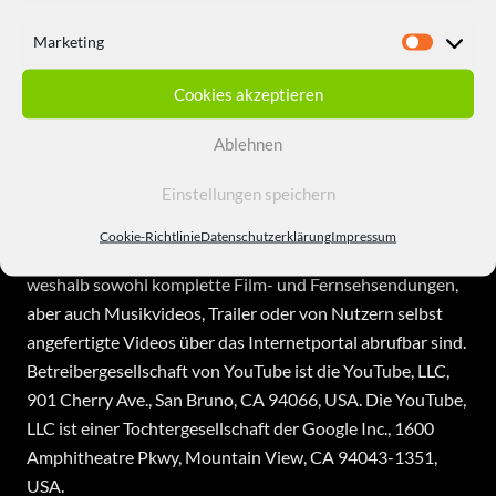
Datenschutzbestimmungen zu Einsatz und Verwendung
von YouTube
Marketing
Marketi
Der für die Verarbeitung Verantwortliche hat auf dieser
Cookies akzeptieren
Internetseite Komponenten von YouTube integriert.
YouTube ist ein Internet-Videoportal, dass Video-
Ablehnen
Publishern das kostenlose Einstellen von Videoclips und
Einstellungen speichern
anderen Nutzern die ebenfalls kostenfreie Betrachtung,
Bewertung und Kommentierung dieser ermöglicht.
Cookie-Richtlinie
Datenschutzerklärung
Impressum
YouTube gestattet die Publikation aller Arten von Videos,
weshalb sowohl komplette Film- und Fernsehsendungen,
aber auch Musikvideos, Trailer oder von Nutzern selbst
angefertigte Videos über das Internetportal abrufbar sind.
Betreibergesellschaft von YouTube ist die YouTube, LLC,
901 Cherry Ave., San Bruno, CA 94066, USA. Die YouTube,
LLC ist einer Tochtergesellschaft der Google Inc., 1600
Amphitheatre Pkwy, Mountain View, CA 94043-1351,
USA.