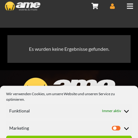
Es wurden keine Ergebnisse gefunden.
Wir verwenden Cookies, um unsere Website und unseren Service zu
optimieren.
Andreas Antholzner
Funktional
Immer aktiv
Ringstraße 2
D-84567 Perach
Marketing
Marketi