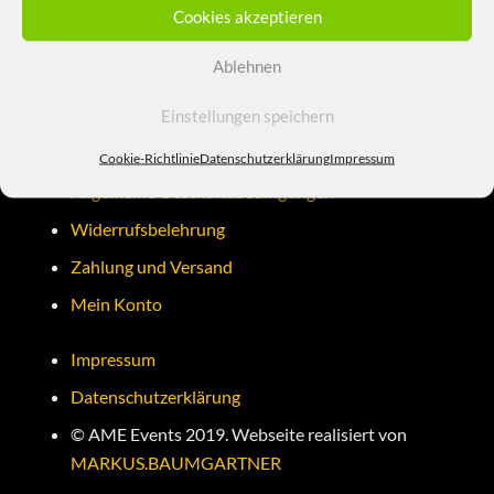
Tel. 0 171 / 68 45 070
Cookies akzeptieren
Fax. 0 86 70 / 91 83 737
Email.
info@ame-nightlife.de
Ablehnen
Einstellungen speichern
Cookie-Richtlinie
Datenschutzerklärung
Impressum
Allgemeine Geschäftsbedingungen
Widerrufsbelehrung
Zahlung und Versand
Mein Konto
Impressum
Datenschutzerklärung
© AME Events 2019. Webseite realisiert von
MARKUS.BAUMGARTNER